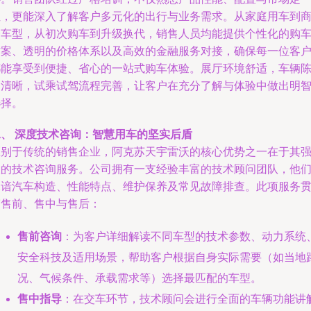
位，更能深入了解客户多元化的出行与业务需求。从家庭用车到
务车型，从初次购车到升级换代，销售人员均能提供个性化的购
方案、透明的价格体系以及高效的金融服务对接，确保每一位客
都能享受到便捷、省心的一站式购车体验。展厅环境舒适，车辆
列清晰，试乘试驾流程完善，让客户在充分了解与体验中做出明
选择。
二、 深度技术咨询：智慧用车的坚实后盾
区别于传统的销售企业，阿克苏天宇雷沃的核心优势之一在于其
大的技术咨询服务。公司拥有一支经验丰富的技术顾问团队，他
深谙汽车构造、性能特点、维护保养及常见故障排查。此项服务
穿售前、售中与售后：
售前咨询
：为客户详细解读不同车型的技术参数、动力系统
安全科技及适用场景，帮助客户根据自身实际需要（如当地
况、气候条件、承载需求等）选择最匹配的车型。
售中指导
：在交车环节，技术顾问会进行全面的车辆功能讲