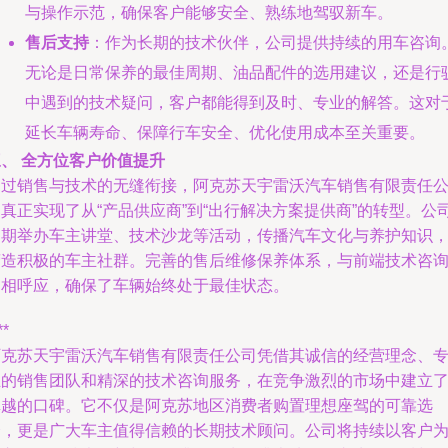
与操作示范，确保客户能够安全、熟练地驾驭新车。
售后支持
：作为长期的技术伙伴，公司提供持续的用车咨询
无论是日常保养的最佳周期、油品配件的选用建议，还是行
中遇到的技术疑问，客户都能得到及时、专业的解答。这对
延长车辆寿命、保障行车安全、优化使用成本至关重要。
、 全方位客户价值提升
通过销售与技术的无缝衔接，阿克苏天宇雷沃汽车销售有限责任
真正实现了从“产品供应商”到“出行解决方案提供商”的转型。公
定期举办车主讲堂、技术沙龙等活动，传播汽车文化与养护知识
营造积极的车主社群。完善的售后维修保养体系，与前端技术咨
遥相呼应，确保了车辆始终处于最佳状态。
**
阿克苏天宇雷沃汽车销售有限责任公司凭借其诚信的经营理念、
业的销售团队和精深的技术咨询服务，在竞争激烈的市场中建立
卓越的口碑。它不仅是阿克苏地区消费者购置理想座驾的可靠选
择，更是广大车主值得信赖的长期技术顾问。公司将持续以客户