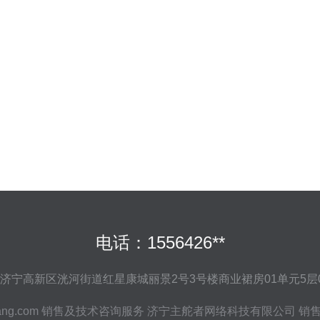
电话：1556426**
济宁高新区洸河街道红星康城丽景2号3号楼商业裙房01单元5层0
ang.com
销售及技术咨询服务
济宁主舵者网络科技有限公司
销