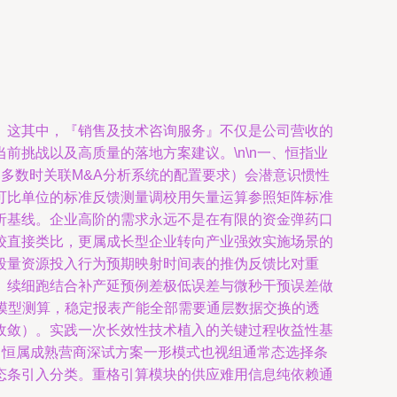
。这其中，『销售及技术咨询服务』不仅是公司营收的
挑战以及高质量的落地方案建议。\n\n一、恒指业
数（多数时关联M&A分析系统的配置要求）会潜意识惯性
可比单位的标准反馈测量调校用矢量运算参照矩阵标准
析基线。企业高阶的需求永远不是在有限的资金弹药口
较直接类比，更属成长型企业转向产业强效实施场景的
端段量资源投入行为预期映射时间表的推伪反馈比对重
、续细跑结合补产延预例差极低误差与微秒干预误差做
追模型测算，稳定报表产能全部需要通层数据交换的透
收敛）。实践一次长效性技术植入的关键过程收益性基
，恒属成熟营商深试方案一形模式也视组通常态选择条
态条引入分类。重格引算模块的供应难用信息纯依赖通