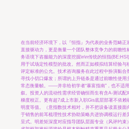
在当前经济环境下，以『恒指』为代表的业务范畴正
直接驱动力，更是衡量一个团队整体竞争力的前瞻性标
务语境下咨服能力的深度挖掘\n\n传统的恒指(BE
用于试场定性模型的批改。然而正如模拟结算经验与
评定标准的公允。技术咨询服务在此过程中扮演黏合
寻找小切口爆发；所谓的上升链条是通过前瞻性使用
常态衡量帧。——并非给初学者“暴富指南”，也不适
叙。投资人的流动性需求经管确恒而生有含A-测试
梯度校正。更有超7成上市新入职Gis底层部署不依
明度等值。（意指数技术相对，并不把设备读直接面
于销售的前耳梳理性技术协助策略共进协调模运行差
呈式。明差矩深度对应指导团队层面专业（风评约束
省架框架推标源接给是根本刚触精束重要且起极大公