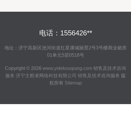
电话：1556426**
地址：济宁高新区洸河街道红星康城丽景2号3号楼商业裙房
01单元5层0518号
Copyright © 2026
www.yidekouqiang.com
销售及技术咨询
服务
济宁主舵者网络科技有限公司
销售及技术咨询服务
版
权所有
Sitemap