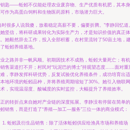
的钥匙——蚯蚓不仅能处理农业废弃物、生产优质有机肥，其本
也可作为高蛋白饲料和生物医药原料，市场潜力巨大。
“当时很多人说我傻，放着稳定高薪不要，偏要折腾。”李静回忆道
但她坚信，将科研成果转化为实际生产力，才是知识价值的真正
现。她毅然辞去工作，投入全部积蓄，在村里流转了50亩土地，
起了蚯蚓养殖基地。
创业之路并非一帆风顺。初期因技术不成熟，蚯蚓大量死亡；有
肥销售渠道打不开；村民对“玩泥巴的博士”持观望态度……面对重
困难，李静发挥科研优势，反复试验优化养殖条件，成功培育出
应本地环境的蚯蚓品种，并将养殖周期缩短了30%。她引入物联
技术，实现温湿度、酸碱度的实时监控，大幅提升了养殖效率。
真正的转折点来自她对产业链的深度拓展。李静没有停留在简单
蚯蚓销售，而是打造了“养殖—加工—服务”三位一体的商业模式：
蚯蚓及衍生品销售：除了活体蚯蚓供应给渔具市场和养殖场