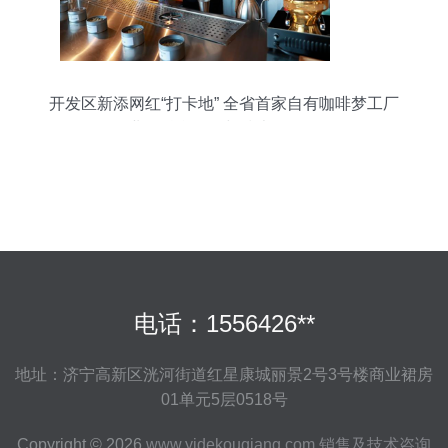
开发区新添网红“打卡地” 全省首家自有咖啡梦工厂
开业，融合销售与技术咨询服务
电话：1556426**
地址：济宁高新区洸河街道红星康城丽景2号3号楼商业裙房
01单元5层0518号
Copyright © 2026
www.yidekouqiang.com
销售及技术咨询