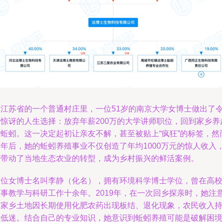
在江苏省的一个普通村庄里，一位51岁的南京大学女博士做出了
人惊讶的人生选择：放弃年薪200万的大学讲师职位，回到家乡养
了蚯蚓。这一决定起初让亲友不解，甚至被贴上“疯狂”的标签，然
三年后，她的蚯蚓养殖事业不仅创造了年均1000万元的惊人收入
更带动了当地生态农业的转型，成为乡村振兴的鲜活案例。
这位女博士名叫李静（化名），拥有环境科学博士学位，曾在高
从事教学与科研工作十余年。2019年，在一次回乡探亲时，她注
到家乡土地因长期使用化肥农药出现板结、退化现象，农民收入
续低迷。结合自己的专业知识，她意识到蚯蚓养殖可能是破解困