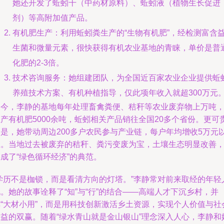
她还开发了蚯蚓干（中药材原料）、蚯蚓液（植物生长促进
剂）等高附加值产品。
有机肥生产：利用蚯蚓粪生产的“生物有机肥”，经检测富含
生菌和微量元素，很快获得有机农业基地的青睐，单价是普
化肥的2-3倍。
技术咨询服务：她组建团队，为全国近百家农业企业提供蚯
养殖技术方案、有机种植指导，仅此项年收入就超300万元
如今，李静的基地每年处理畜禽粪便、秸秆等农业废弃物上万吨
产有机肥5000余吨，蚯蚓相关产品销往全国20多个省份。更可
的是，她带动周边200多户农民参与产业链，每户年均增收5万元
上。当地过去被废弃的秸秆、粪污变废为宝，土壤生态明显改善
成了“绿色循环经济”的典范。
“学历不是枷锁，而是看清方向的灯塔。”李静常对前来取经的年轻
。她的故事诠释了“知”与“行”的结合——高端人才下沉乡村，并
非“大材小用”，而是用科技创新激活乡土资源，实现个人价值与社
效益的双赢。随着“绿水青山就是金山银山”理念深入人心，李静和