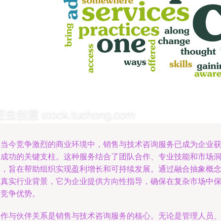
在当今竞争激烈的商业环境中，销售与技术咨询服务已成为企业
取成功的关键支柱。这种服务结合了团队合作、专业技能和市场
察，旨在帮助组织实现盈利增长和可持续发展。通过融合抽象概
与真实行业背景，它为企业提供方向性指导，确保在复杂市场中
持竞争优势。
合作与伙伴关系是销售与技术咨询服务的核心。无论是管理人员